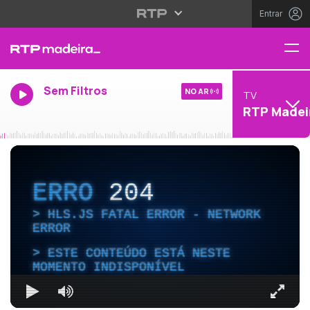
Entrar
Sem Filtros
NO AR
TV
RTP Madei
ERRO
204
HLS.JS FATAL ERROR - NETWORK
ERROR
ESTE CONTEÚDO ESTÁ NESTE
MOMENTO INDISPONÍVEL