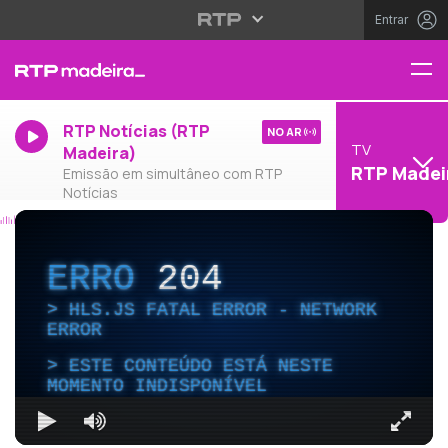
Entrar
RTP Notícias (RTP
NO AR
TV
Madeira)
RTP Madei
Emissão em simultâneo com RTP
Notícias
ERRO
204
HLS.JS FATAL ERROR - NETWORK
ERROR
ESTE CONTEÚDO ESTÁ NESTE
MOMENTO INDISPONÍVEL