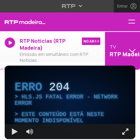
Entrar
RTP Notícias (RTP
NO AR
TV
Madeira)
RTP Madei
Emissão em simultâneo com RTP
Notícias
ERRO
204
HLS.JS FATAL ERROR - NETWORK
ERROR
ESTE CONTEÚDO ESTÁ NESTE
MOMENTO INDISPONÍVEL