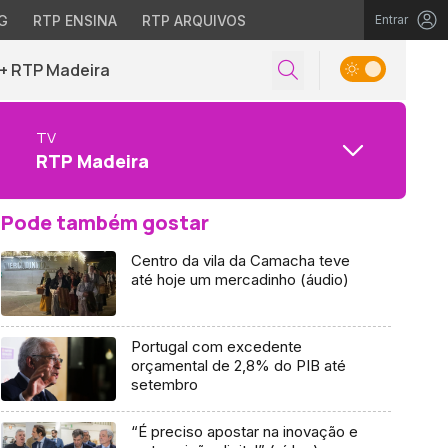
G
RTP ENSINA
RTP ARQUIVOS
Entrar
+ RTP Madeira
TV
RTP Madeira
Pode também gostar
Centro da vila da Camacha teve
até hoje um mercadinho (áudio)
Portugal com excedente
orçamental de 2,8% do PIB até
setembro
“É preciso apostar na inovação e