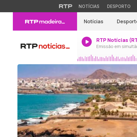
NOTÍCIAS
DESPORTO
Notícias
Desport
RTP Notícias (R
Emissão em simultâ