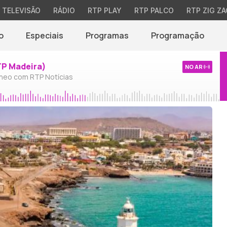
TELEVISÃO
RÁDIO
RTP PLAY
RTP PALCO
RTP ZIG ZA
o
Especiais
Programas
Programação
TP Madeira)
NO AR
neo com RTP Notícias