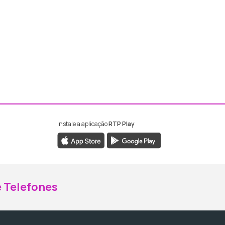
Instale a aplicação
RTP Play
ebook da RTP Madeira
nstagram da RTP Madeira
 Telefones