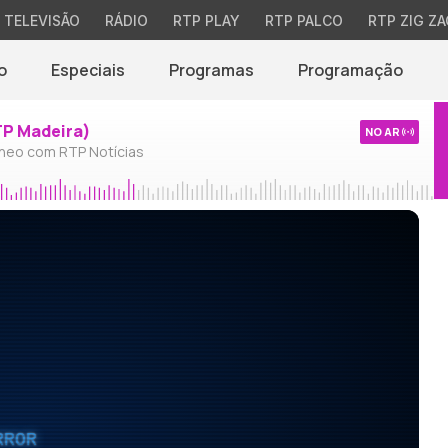
TELEVISÃO
RÁDIO
RTP PLAY
RTP PALCO
RTP ZIG ZA
o
Especiais
Programas
Programação
TP Madeira)
NO AR
neo com RTP Notícias
RROR