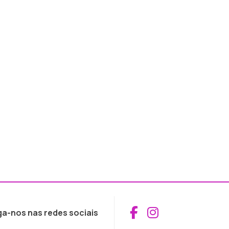
Aceder ao Fac
Aceder ao I
ga-nos nas redes sociais