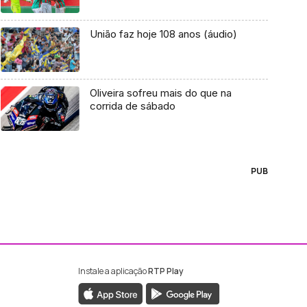
União faz hoje 108 anos (áudio)
Oliveira sofreu mais do que na
corrida de sábado
PUB
Instale a aplicação
RTP Play
ebook da RTP Madeira
nstagram da RTP Madeira