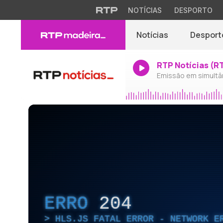
NOTÍCIAS
DESPORTO
Notícias
Desport
RTP Notícias (R
Emissão em simultâ
ERRO
204
HLS.JS FATAL ERROR - NETWORK E