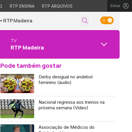
G
RTP ENSINA
RTP ARQUIVOS
Entrar
+ RTP Madeira
TV
RTP Madeira
Pode também gostar
Derby desigual no andebol
feminino (áudio)
Nacional regressa aos treinos na
próxima semana (Vídeo)
Associação de Médicos do