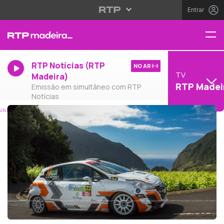
Entrar
RTP Notícias (RTP
NO AR
TV
Madeira)
RTP Madei
Emissão em simultâneo com RTP
Notícias