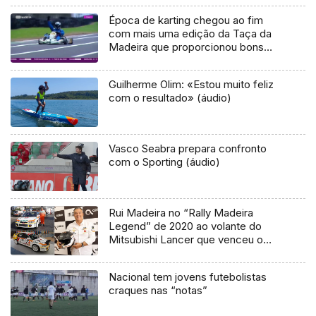
Época de karting chegou ao fim
com mais uma edição da Taça da
Madeira que proporcionou bons
momentos na pista de karting do
Faial
Guilherme Olim: «Estou muito feliz
com o resultado» (áudio)
Vasco Seabra prepara confronto
com o Sporting (áudio)
Rui Madeira no “Rally Madeira
Legend” de 2020 ao volante do
Mitsubishi Lancer que venceu o
título de Campeão do Mundo de
Produção
Nacional tem jovens futebolistas
craques nas “notas”