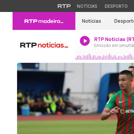
NOTÍCIAS
DESPORTO
Notícias
Desport
RTP Notícias (R
Emissão em simultâ