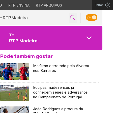
G
RTP ENSINA
RTP ARQUIVOS
Entrar
+ RTP Madeira
TV
RTP Madeira
Pode também gostar
Marítimo derrotado pelo Alverca
nos Barreiros
Equipas madeirenses já
conhecem séries e adversários
no Campeonato de Portugal
(Vídeo)
João Rodrigues à procura da