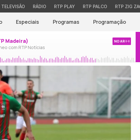
TELEVISÃO
RÁDIO
RTP PLAY
RTP PALCO
RTP ZIG ZA
o
Especiais
Programas
Programação
TP Madeira)
NO AR
neo com RTP Notícias