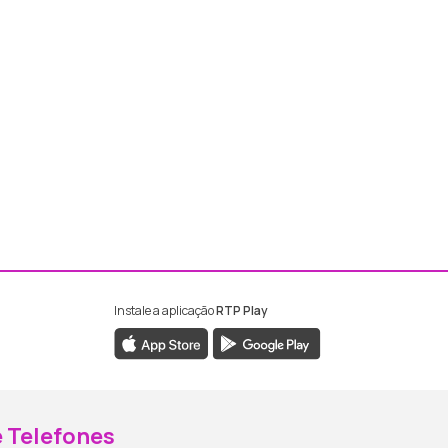
Instale a aplicação
RTP Play
ebook da RTP Madeira
nstagram da RTP Madeira
 Telefones