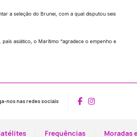
ar a seleção do Brunei, com a qual disputou seis
, país asiático, o Marítimo “agradece o empenho e
Aceder ao Fac
Aceder ao I
ga-nos nas redes sociais
atélites
Frequências
Moradas e