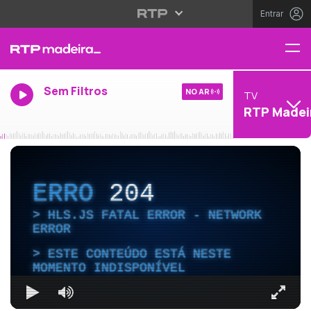
Entrar
Sem Filtros
NO AR
TV
RTP Madei
ERRO
204
HLS.JS FATAL ERROR - NETWORK
ERROR
ESTE CONTEÚDO ESTÁ NESTE
MOMENTO INDISPONÍVEL