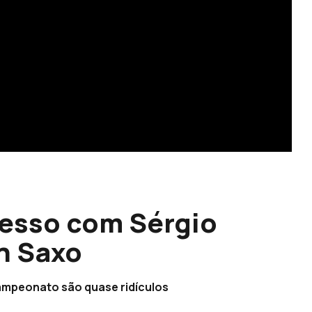
resso com Sérgio
n Saxo
campeonato são quase ridículos