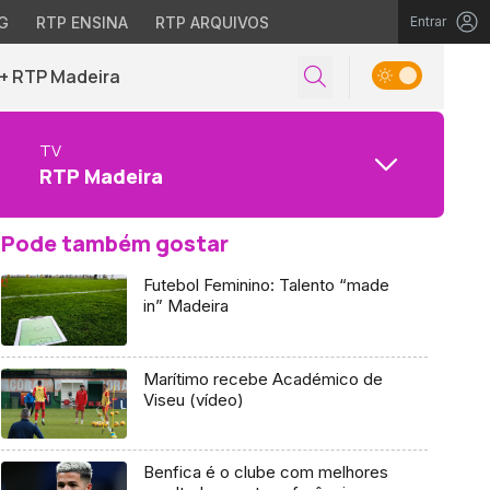
G
RTP ENSINA
RTP ARQUIVOS
Entrar
+ RTP Madeira
TV
RTP Madeira
Pode também gostar
Futebol Feminino: Talento “made
in” Madeira
Marítimo recebe Académico de
Viseu (vídeo)
Benfica é o clube com melhores