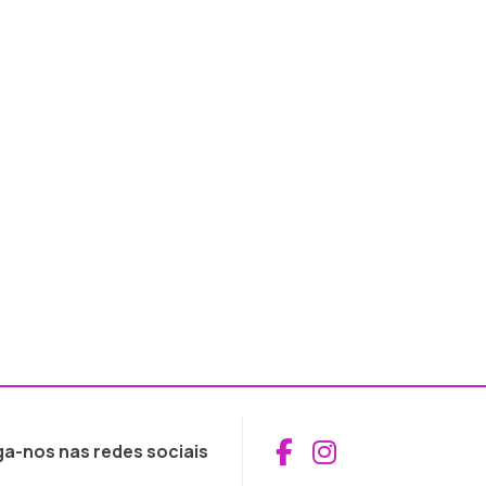
Aceder ao Fac
Aceder ao I
ga-nos nas redes sociais