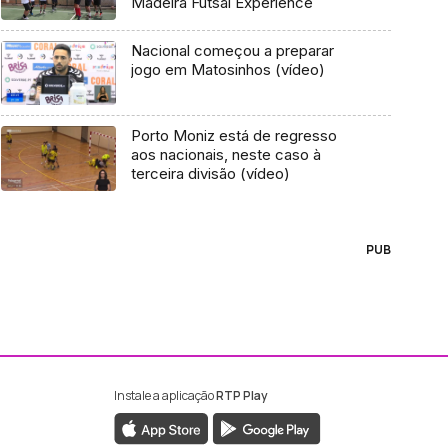
Madeira Futsal Experience
Nacional começou a preparar
jogo em Matosinhos (vídeo)
Porto Moniz está de regresso
aos nacionais, neste caso à
terceira divisão (vídeo)
PUB
Instale a aplicação
RTP Play
ebook da RTP Madeira
nstagram da RTP Madeira