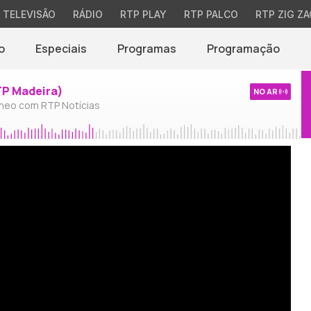
TELEVISÃO
RÁDIO
RTP PLAY
RTP PALCO
RTP ZIG ZA
o
Especiais
Programas
Programação
TP Madeira)
NO AR
neo com RTP Notícias