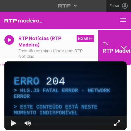
Entrar
RTP Notícias (RTP
NO AR
TV
Madeira)
RTP Madei
Emissão em simultâneo com RTP
Notícias
ERRO
204
HLS.JS FATAL ERROR - NETWORK
ERROR
ESTE CONTEÚDO ESTÁ NESTE
MOMENTO INDISPONÍVEL