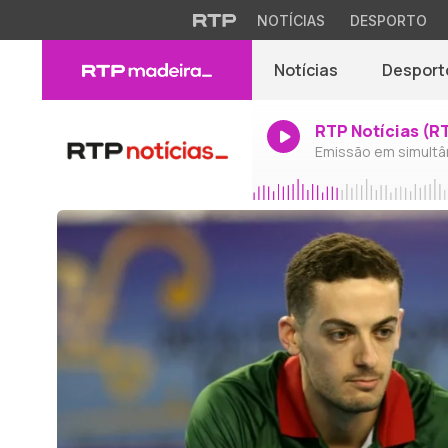
NOTÍCIAS
DESPORTO
Notícias
Desport
RTP Notícias (R
Emissão em simultâ