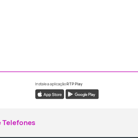
Instale a aplicação
RTP Play
ebook da RTP Madeira
nstagram da RTP Madeira
 Telefones