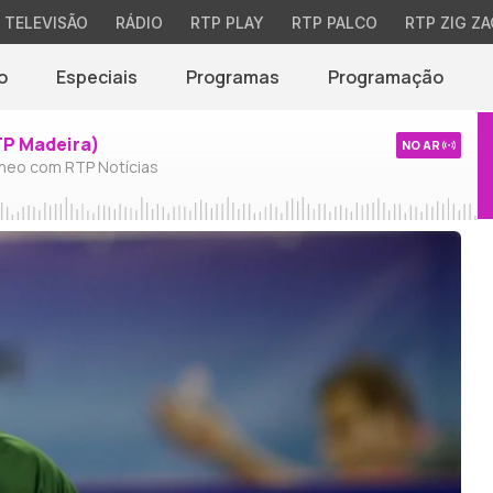
TELEVISÃO
RÁDIO
RTP PLAY
RTP PALCO
RTP ZIG ZA
o
Especiais
Programas
Programação
TP Madeira)
NO AR
neo com RTP Notícias