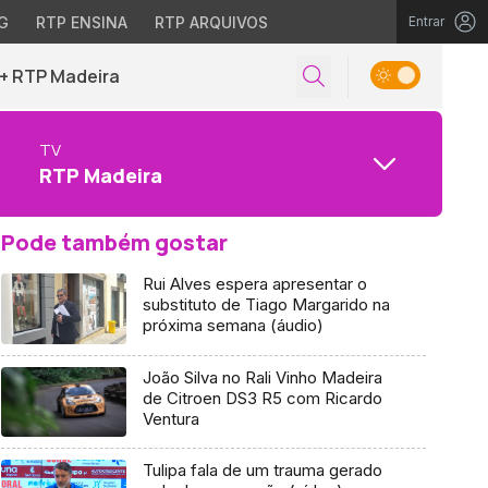
G
RTP ENSINA
RTP ARQUIVOS
Entrar
+ RTP Madeira
TV
RTP Madeira
Pode também gostar
Rui Alves espera apresentar o
substituto de Tiago Margarido na
próxima semana (áudio)
João Silva no Rali Vinho Madeira
de Citroen DS3 R5 com Ricardo
Ventura
Tulipa fala de um trauma gerado