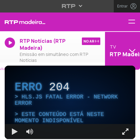
Entrar
RTP Notícias (RTP
NO AR
TV
Madeira)
RTP Madei
Emissão em simultâneo com RTP
Notícias
ERRO
204
HLS.JS FATAL ERROR - NETWORK
ERROR
ESTE CONTEÚDO ESTÁ NESTE
MOMENTO INDISPONÍVEL