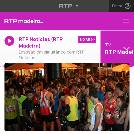
Entrar
RTP Notícias (RTP
NO AR
TV
Madeira)
RTP Madei
Emissão em simultâneo com RTP
Notícias