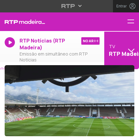
Entrar
RTP Notícias (RTP
NO AR
TV
Madeira)
RTP Madei
Emissão em simultâneo com RTP
Notícias