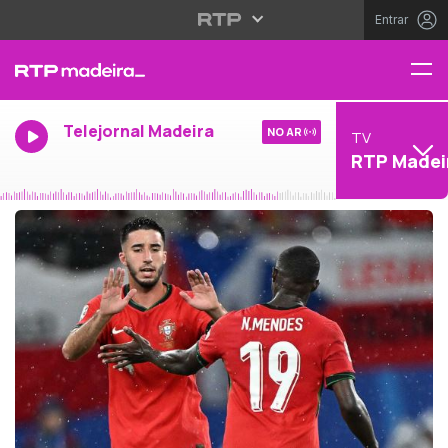
Entrar
Telejornal Madeira
NO AR
TV
RTP Madei