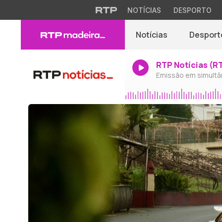
NOTÍCIAS
DESPORTO
Notícias
Desport
RTP Notícias (R
Emissão em simultâ