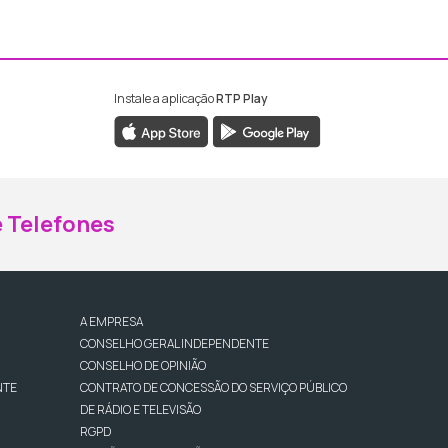
Instale a aplicação
RTP Play
ebook da RTP Madeira
nstagram da RTP Madeira
 Telefones
A EMPRESA
CONSELHO GERAL INDEPENDENTE
CONSELHO DE OPINIÃO
NTE
CONTRATO DE CONCESSÃO DO SERVIÇO PÚBLICO
DE RÁDIO E TELEVISÃO
RGPD