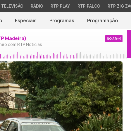
TELEVISÃO
RÁDIO
RTP PLAY
RTP PALCO
RTP ZIG ZA
o
Especiais
Programas
Programação
TP Madeira)
NO AR
neo com RTP Notícias