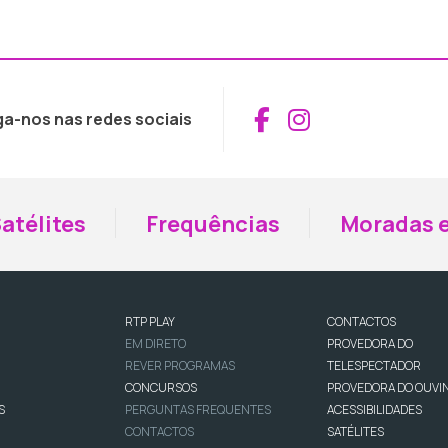
Aceder ao Fac
Aceder ao I
ga-nos nas redes sociais
atélites
Frequências
Moradas e
RTP PLAY
CONTACTOS
EM DIRETO
PROVEDORA DO
REVER PROGRAMAS
TELESPECTADOR
CONCURSOS
PROVEDORA DO OUVI
S
PERGUNTAS FREQUENTES
ACESSIBILIDADES
CONTACTOS
SATÉLITES