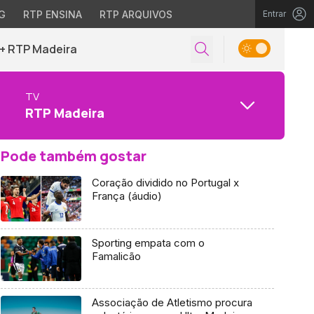
G
RTP ENSINA
RTP ARQUIVOS
Entrar
+ RTP Madeira
TV
RTP Madeira
Pode também gostar
Coração dividido no Portugal x
França (áudio)
Sporting empata com o
Famalicão
Associação de Atletismo procura