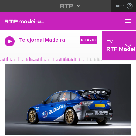
Entrar
Telejornal Madeira
NO AR
TV
RTP Madei