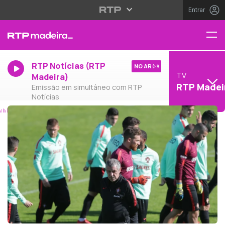
Entrar
RTP Notícias (RTP
NO AR
TV
Madeira)
RTP Madei
Emissão em simultâneo com RTP
Notícias