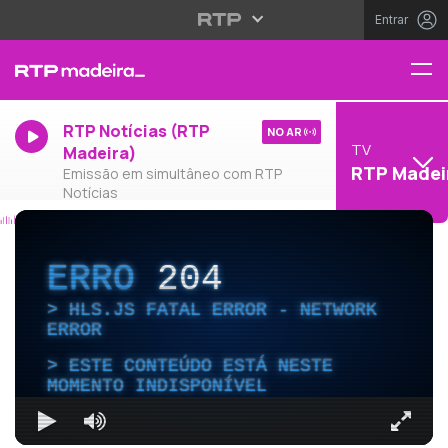
Entrar
RTP Notícias (RTP
NO AR
TV
Madeira)
RTP Madei
Emissão em simultâneo com RTP
Notícias
ERRO
204
HLS.JS FATAL ERROR - NETWORK
ERROR
ESTE CONTEÚDO ESTÁ NESTE
MOMENTO INDISPONÍVEL