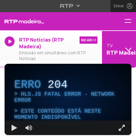
Entrar
RTP Notícias (RTP
NO AR
TV
Madeira)
RTP Madei
Emissão em simultâneo com RTP
Notícias
ERRO
204
HLS.JS FATAL ERROR - NETWORK
ERROR
ESTE CONTEÚDO ESTÁ NESTE
MOMENTO INDISPONÍVEL