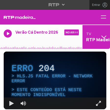
Entrar
Verão Cá Dentro 2026
NO AR
TV
RTP Madei
ERRO
204
HLS.JS FATAL ERROR - NETWORK
ERROR
ESTE CONTEÚDO ESTÁ NESTE
MOMENTO INDISPONÍVEL