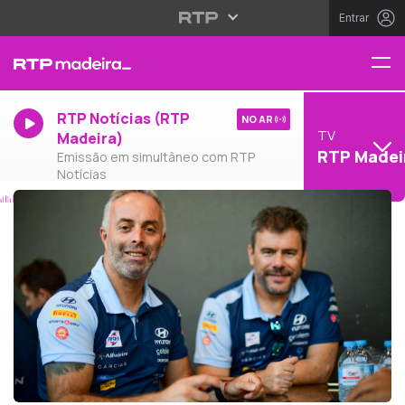
Entrar
RTP Notícias (RTP
NO AR
TV
Madeira)
RTP Madei
Emissão em simultâneo com RTP
Notícias