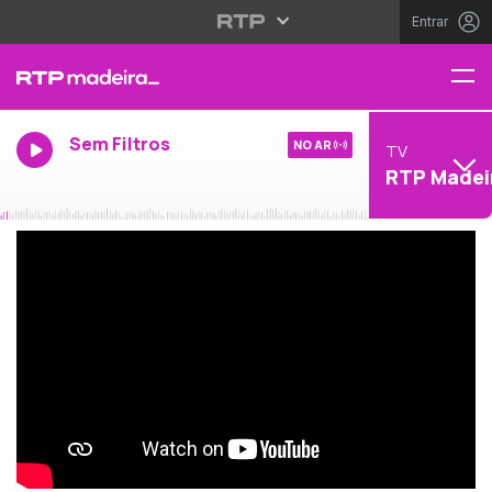
Entrar
Sem Filtros
NO AR
TV
RTP Madei