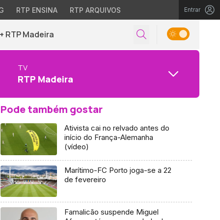
G
RTP ENSINA
RTP ARQUIVOS
Entrar
+ RTP Madeira
TV
RTP Madeira
Pode também gostar
Ativista cai no relvado antes do
início do França-Alemanha
(vídeo)
Marítimo-FC Porto joga-se a 22
de fevereiro
Famalicão suspende Miguel