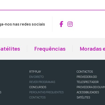
Aceder ao Fac
Aceder ao I
ga-nos nas redes sociais
atélites
Frequências
Moradas e
RTP PLAY
CONTACTOS
EM DIRETO
PROVEDORA DO
REVER PROGRAMAS
TELESPECTADOR
CONCURSOS
PROVEDORA DO OUVI
S
PERGUNTAS FREQUENTES
ACESSIBILIDADES
CONTACTOS
SATÉLITES