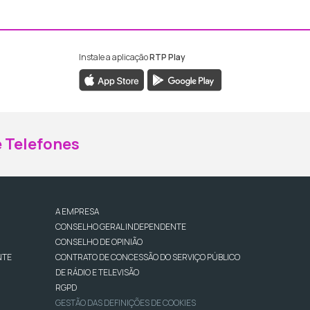
Instale a aplicação
RTP Play
ebook da RTP Madeira
nstagram da RTP Madeira
 Telefones
A EMPRESA
CONSELHO GERAL INDEPENDENTE
CONSELHO DE OPINIÃO
NTE
CONTRATO DE CONCESSÃO DO SERVIÇO PÚBLICO
DE RÁDIO E TELEVISÃO
RGPD
GESTÃO DAS DEFINIÇÕES DE COOKIES