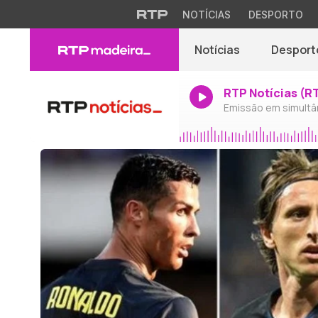
NOTÍCIAS
DESPORTO
Notícias
Desport
RTP Notícias (R
Emissão em simultâ