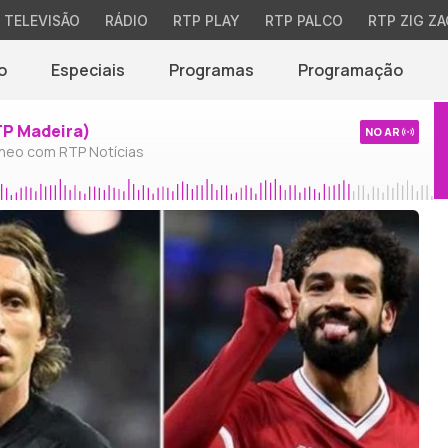
TELEVISÃO
RÁDIO
RTP PLAY
RTP PALCO
RTP ZIG ZA
o
Especiais
Programas
Programação
TP Madeira)
NO AR
neo com RTP Notícias