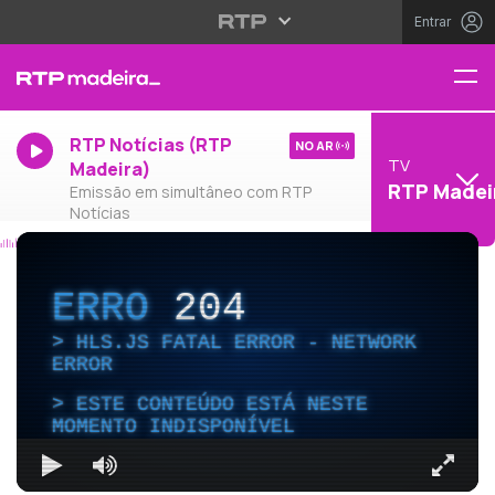
Entrar
RTP Notícias (RTP
NO AR
TV
Madeira)
RTP Madei
Emissão em simultâneo com RTP
Notícias
ERRO
204
HLS.JS FATAL ERROR - NETWORK
ERROR
ESTE CONTEÚDO ESTÁ NESTE
MOMENTO INDISPONÍVEL