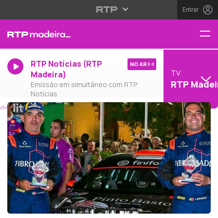
Entrar
RTP Notícias (RTP
NO AR
TV
Madeira)
RTP Madei
Emissão em simultâneo com RTP
Notícias