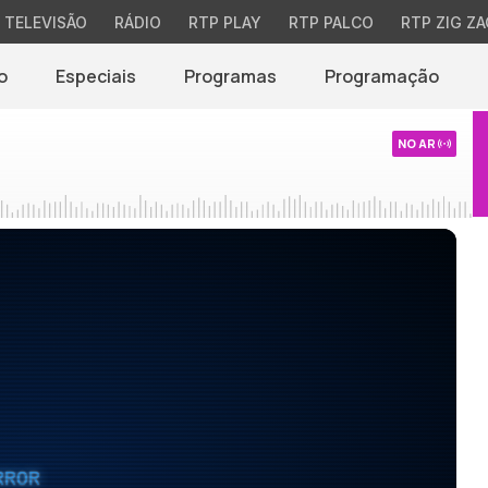
TELEVISÃO
RÁDIO
RTP PLAY
RTP PALCO
RTP ZIG ZA
o
Especiais
Programas
Programação
NO AR
RROR