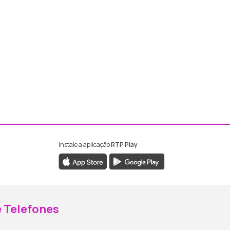
Instale a aplicação
RTP Play
ebook da RTP Madeira
nstagram da RTP Madeira
 Telefones