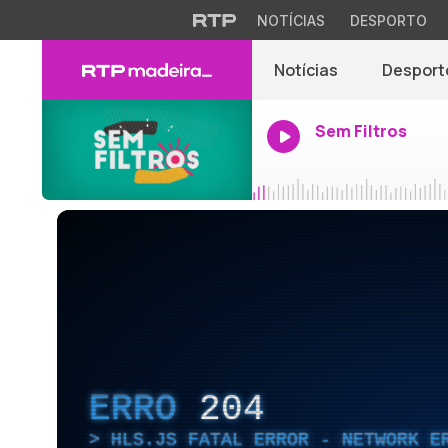
NOTÍCIAS
DESPORTO
Notícias
Desport
Sem Filtros
ERRO
204
HLS.JS FATAL ERROR - NETWORK E