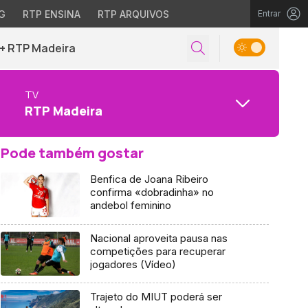
G
RTP ENSINA
RTP ARQUIVOS
Entrar
+ RTP Madeira
TV
RTP Madeira
Pode também gostar
Benfica de Joana Ribeiro
confirma «dobradinha» no
andebol feminino
Nacional aproveita pausa nas
competições para recuperar
jogadores (Vídeo)
Trajeto do MIUT poderá ser