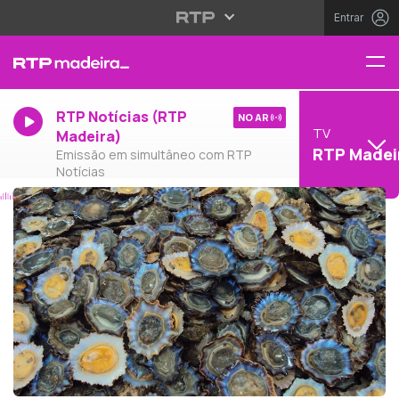
Entrar
RTP Notícias (RTP
NO AR
TV
Madeira)
RTP Madei
Emissão em simultâneo com RTP
Notícias