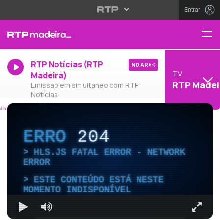
Entrar
RTP Notícias (RTP
NO AR
TV
Madeira)
RTP Madei
Emissão em simultâneo com RTP
Notícias
ERRO
204
HLS.JS FATAL ERROR - NETWORK
ERROR
ESTE CONTEÚDO ESTÁ NESTE
MOMENTO INDISPONÍVEL