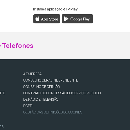
Instale a aplicação
RTP Play
ebook da RTP Madeira
nstagram da RTP Madeira
 Telefones
A EMPRESA
CONSELHO GERAL INDEPENDENTE
CONSELHO DE OPINIÃO
NTE
CONTRATO DE CONCESSÃO DO SERVIÇO PÚBLICO
DE RÁDIO E TELEVISÃO
RGPD
GESTÃO DAS DEFINIÇÕES DE COOKIES
026