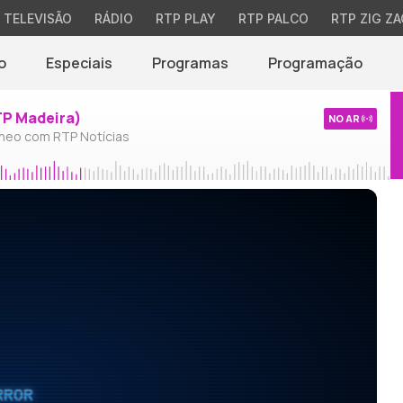
TELEVISÃO
RÁDIO
RTP PLAY
RTP PALCO
RTP ZIG ZA
o
Especiais
Programas
Programação
TP Madeira)
NO AR
neo com RTP Notícias
RROR