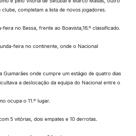
imo e pelo Vitória de Setúbal e Marco Matias, outro
 clube, completam a lista de novos jogadores.
eira no Bessa, frente ao Boavista,16.º classificado.
egunda-feira no continente, onde o Nacional
ra Guimarães onde cumpre um estágio de quatro dias
ficultava a deslocação da equipa do Nacional entre o
o ocupa o 11.º lugar.
com 5 vitórias, dois empates e 10 derrotas.