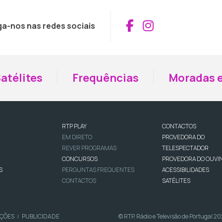
Aceder ao Fac
Aceder ao I
ga-nos nas redes sociais
atélites
Frequências
Moradas e
RTP PLAY
CONTACTOS
EM DIRETO
PROVEDORA DO
REVER PROGRAMAS
TELESPECTADOR
CONCURSOS
PROVEDORA DO OUVI
S
PERGUNTAS FREQUENTES
ACESSIBILIDADES
CONTACTOS
SATÉLITES
IÇÕES
PUBLICIDADE
© RTP, Rádio e Televisão de Portugal 2
|