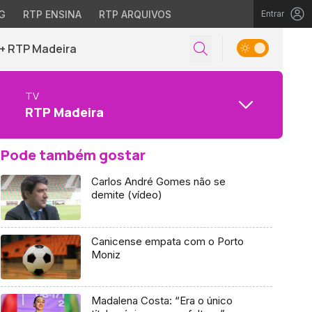
G
RTP ENSINA
RTP ARQUIVOS
Entrar
+ RTP Madeira
TV
RTP Madeira
Pode também gostar
Carlos André Gomes não se
demite (vídeo)
Canicense empata com o Porto
Moniz
Madalena Costa: “Era o único