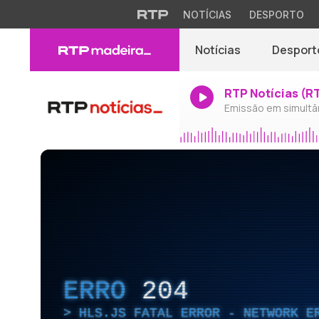
NOTÍCIAS
DESPORTO
Notícias
Desport
RTP Notícias (R
Emissão em simultâ
ERRO
204
HLS.JS FATAL ERROR - NETWORK E