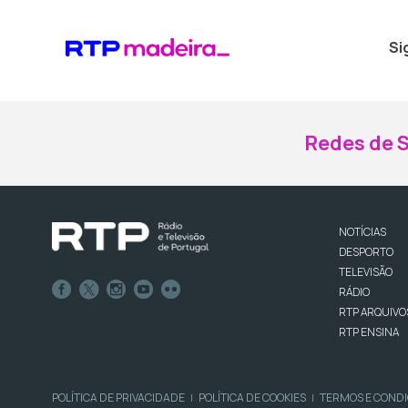
Si
Redes de S
NOTÍCIAS
DESPORTO
TELEVISÃO
RÁDIO
RTP ARQUIVO
RTP ENSINA
POLÍTICA DE PRIVACIDADE
POLÍTICA DE COOKIES
TERMOS E COND
|
|