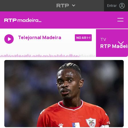
Entrar
Telejornal Madeira
NO AR
TV
RTP Madei