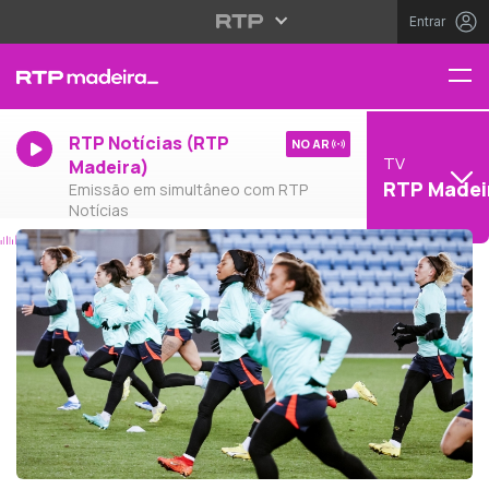
Entrar
RTP Notícias (RTP
NO AR
TV
Madeira)
RTP Madei
Emissão em simultâneo com RTP
Notícias