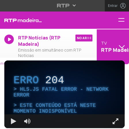
Entrar
RTP Notícias (RTP
NO AR
TV
Madeira)
RTP Madei
Emissão em simultâneo com RTP
Notícias
ERRO
204
HLS.JS FATAL ERROR - NETWORK
ERROR
ESTE CONTEÚDO ESTÁ NESTE
MOMENTO INDISPONÍVEL