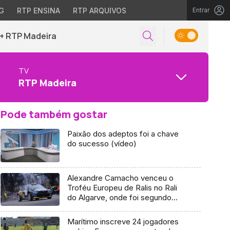
G
RTP ENSINA
RTP ARQUIVOS
Entrar
+ RTP Madeira
TV
RTP Madeira
Pode também gostar
Paixão dos adeptos foi a chave
do sucesso (vídeo)
Alexandre Camacho venceu o
Troféu Europeu de Ralis no Rali
do Algarve, onde foi segundo
classificado
Marítimo inscreve 24 jogadores