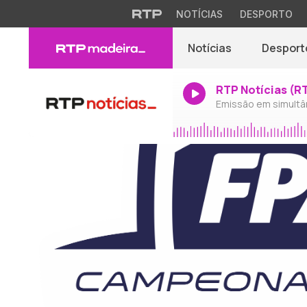
NOTÍCIAS
DESPORTO
Notícias
Desport
RTP Notícias (R
Emissão em simultâ