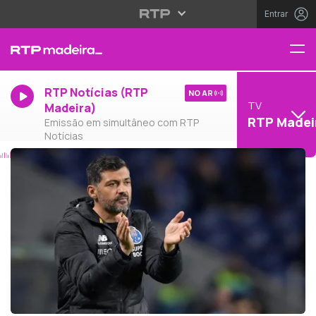
Entrar
RTP Notícias (RTP
NO AR
TV
Madeira)
RTP Madei
Emissão em simultâneo com RTP
Notícias