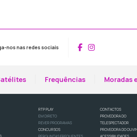
Aceder ao Fac
Aceder ao I
ga-nos nas redes sociais
atélites
Frequências
Moradas e
RTP PLAY
CONTACTOS
EM DIRETO
PROVEDORA DO
REVER PROGRAMAS
TELESPECTADOR
CONCURSOS
PROVEDORA DO OUVI
S
PERGUNTAS FREQUENTES
ACESSIBILIDADES