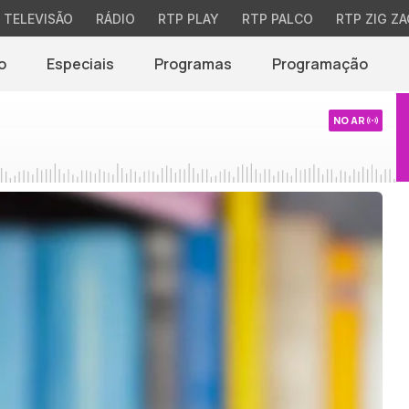
TELEVISÃO
RÁDIO
RTP PLAY
RTP PALCO
RTP ZIG ZA
o
Especiais
Programas
Programação
NO AR