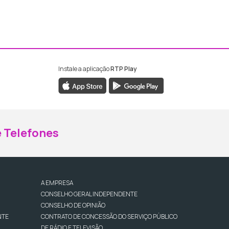
Instale a aplicação
RTP Play
ebook da RTP Madeira
nstagram da RTP Madeira
 Telefones
A EMPRESA
CONSELHO GERAL INDEPENDENTE
CONSELHO DE OPINIÃO
NTE
CONTRATO DE CONCESSÃO DO SERVIÇO PÚBLICO
DE RÁDIO E TELEVISÃO