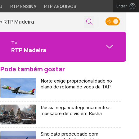
G
RTP ENSINA
RTP ARQUIVOS
Entrar
+ RTP Madeira
TV
RTP Madeira
Pode também gostar
Norte exige proprocionalidade no
plano de retoma de voos da TAP
Rússia nega «categoricamente»
massacre de civis em Busha
Sindicato preocupado com