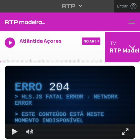
Entrar
Atlântida Açores
NO AR
TV
RTP Madei
ERRO
204
HLS.JS FATAL ERROR - NETWORK
ERROR
ESTE CONTEÚDO ESTÁ NESTE
MOMENTO INDISPONÍVEL