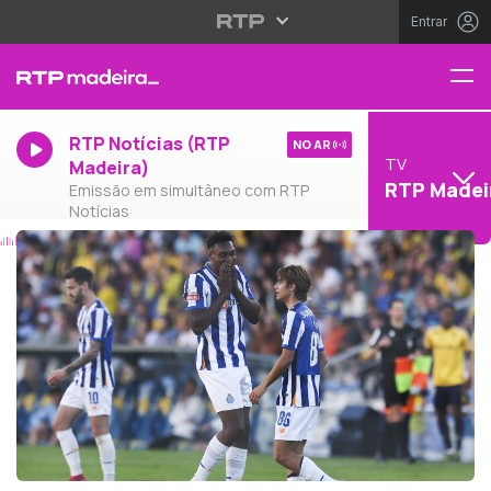
Entrar
RTP Notícias (RTP
NO AR
TV
Madeira)
RTP Madei
Emissão em simultâneo com RTP
Notícias