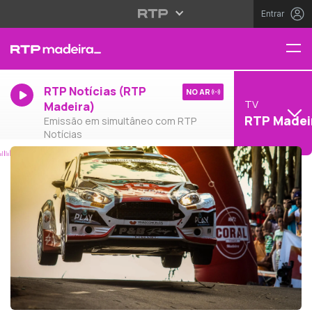
Entrar
RTP Notícias (RTP
NO AR
TV
Madeira)
RTP Madei
Emissão em simultâneo com RTP
Notícias