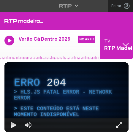
Entrar
Verão Cá Dentro 2026
NO AR
TV
RTP Madei
ERRO
204
HLS.JS FATAL ERROR - NETWORK
ERROR
ESTE CONTEÚDO ESTÁ NESTE
MOMENTO INDISPONÍVEL