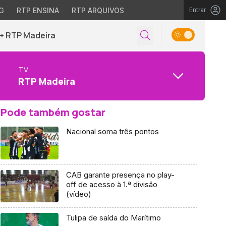
G
RTP ENSINA
RTP ARQUIVOS
Entrar
+ RTP Madeira
TV
RTP Madeira
Pode também gostar
Nacional soma três pontos
CAB garante presença no play-
off de acesso à 1.ª divisão
(vídeo)
Tulipa de saída do Marítimo