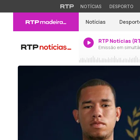
NOTÍCIAS
DESPORTO
Notícias
Desport
RTP Notícias (R
Emissão em simultâ