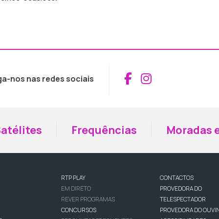
Aceder ao Fac
Aceder ao I
ga-nos nas redes sociais
atélites
Frequências
Moradas e
RTP PLAY
CONTACTOS
EM DIRETO
PROVEDORA DO
REVER PROGRAMAS
TELESPECTADOR
CONCURSOS
PROVEDORA DO OUVI