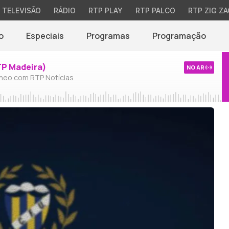
TELEVISÃO
RÁDIO
RTP PLAY
RTP PALCO
RTP ZIG ZA
o
Especiais
Programas
Programação
TP Madeira)
NO AR
neo com RTP Notícias