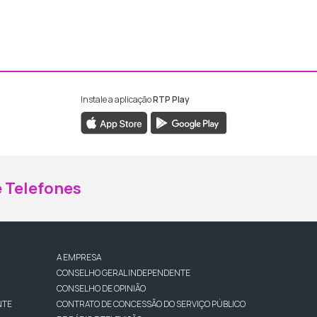
Instale a aplicação
RTP Play
ebook da RTP Madeira
nstagram da RTP Madeira
 Telefones
A EMPRESA
CONSELHO GERAL INDEPENDENTE
CONSELHO DE OPINIÃO
NTE
CONTRATO DE CONCESSÃO DO SERVIÇO PÚBLICO