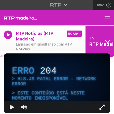
Entrar
RTP Notícias (RTP
NO AR
TV
Madeira)
RTP Madei
Emissão em simultâneo com RTP
Notícias
ERRO
204
HLS.JS FATAL ERROR - NETWORK
ERROR
ESTE CONTEÚDO ESTÁ NESTE
MOMENTO INDISPONÍVEL