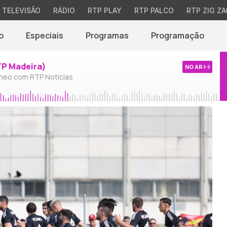
TELEVISÃO
RÁDIO
RTP PLAY
RTP PALCO
RTP ZIG ZA
o
Especiais
Programas
Programação
TP Madeira)
NO AR
neo com RTP Notícias