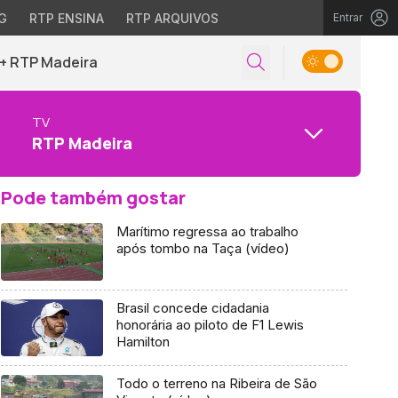
G
RTP ENSINA
RTP ARQUIVOS
Entrar
+ RTP Madeira
TV
RTP Madeira
Pode também gostar
Marítimo regressa ao trabalho
após tombo na Taça (vídeo)
Brasil concede cidadania
honorária ao piloto de F1 Lewis
Hamilton
Todo o terreno na Ribeira de São