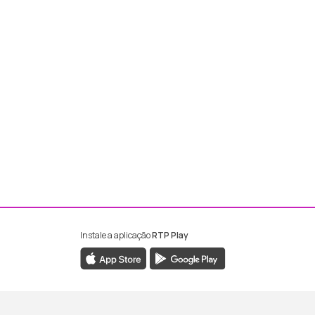
Instale a aplicação
RTP Play
ebook da RTP Madeira
nstagram da RTP Madeira