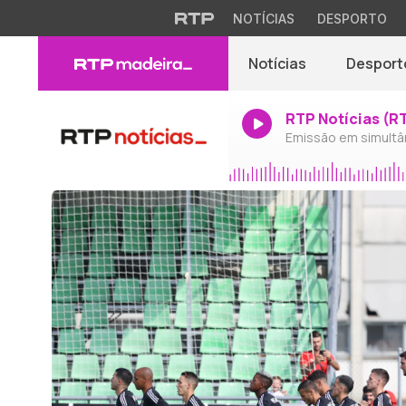
NOTÍCIAS
DESPORTO
Notícias
Desport
RTP Notícias (R
Emissão em simultâ