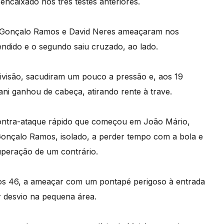
encaixado nos três testes anteriores.
 e Gonçalo Ramos e David Neres ameaçaram nos
fendido e o segundo saiu cruzado, ao lado.
divisão, sacudiram um pouco a pressão e, aos 19
ani ganhou de cabeça, atirando rente à trave.
ntra-ataque rápido que começou em João Mário,
onçalo Ramos, isolado, a perder tempo com a bola e
uperação de um contrário.
os 46, a ameaçar com um pontapé perigoso à entrada
r desvio na pequena área.