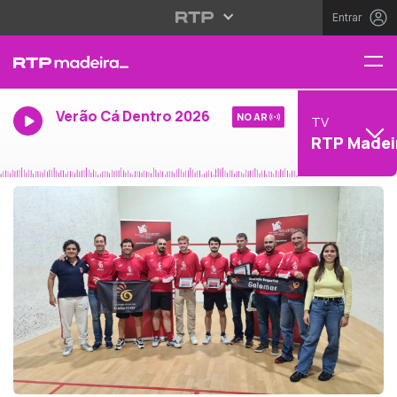
Entrar
Verão Cá Dentro 2026
NO AR
TV
RTP Madei