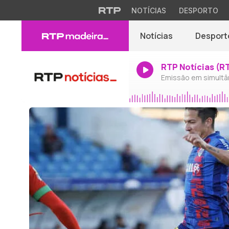
NOTÍCIAS
DESPORTO
Notícias
Desport
RTP Notícias (R
Emissão em simultâ