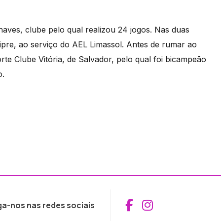
aves, clube pelo qual realizou 24 jogos. Nas duas
ipre, ao serviço do AEL Limassol. Antes de rumar ao
te Clube Vitória, de Salvador, pelo qual foi bicampeão
o.
Aceder ao Fac
Aceder ao I
ga-nos nas redes sociais