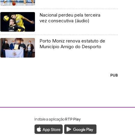
Nacional perdeu pela terceira
vez consecutiva (áudio)
Porto Moniz renova estatuto de
Município Amigo do Desporto
PUB
Instale a aplicação
RTP Play
ebook da RTP Madeira
nstagram da RTP Madeira