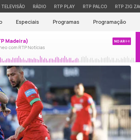
TELEVISÃO
RÁDIO
RTP PLAY
RTP PALCO
RTP ZIG ZA
o
Especiais
Programas
Programação
TP Madeira)
NO AR
neo com RTP Notícias