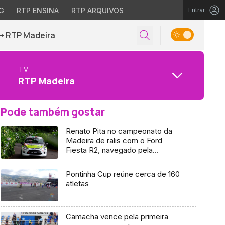
G
RTP ENSINA
RTP ARQUIVOS
Entrar
+ RTP Madeira
TV
RTP Madeira
Pode também gostar
Renato Pita no campeonato da
Madeira de ralis com o Ford
Fiesta R2, navegado pela
madeirense Adriana Neves
Pontinha Cup reúne cerca de 160
atletas
Camacha vence pela primeira