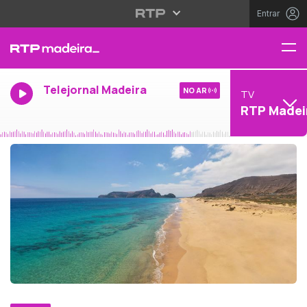
Entrar
Telejornal Madeira
NO AR
TV
RTP Madei