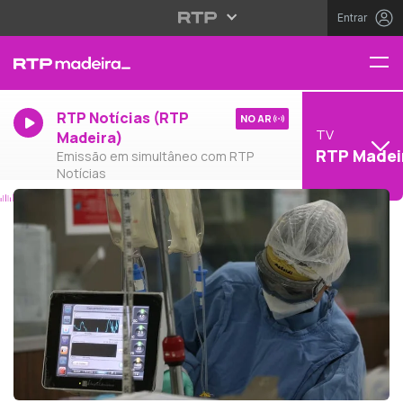
Entrar
RTP Notícias (RTP
NO AR
TV
Madeira)
RTP Madei
Emissão em simultâneo com RTP
Notícias