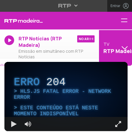
Entrar
RTP Notícias (RTP
NO AR
TV
Madeira)
RTP Madei
Emissão em simultâneo com RTP
Notícias
ERRO
204
HLS.JS FATAL ERROR - NETWORK
ERROR
ESTE CONTEÚDO ESTÁ NESTE
MOMENTO INDISPONÍVEL