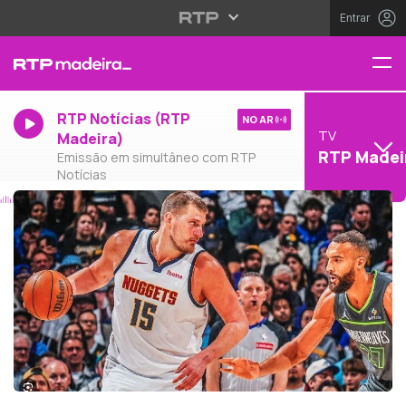
Entrar
RTP Notícias (RTP
NO AR
TV
Madeira)
RTP Madei
Emissão em simultâneo com RTP
Notícias