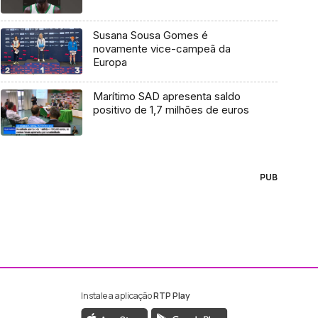
Susana Sousa Gomes é
novamente vice-campeã da
Europa
Marítimo SAD apresenta saldo
positivo de 1,7 milhões de euros
PUB
Instale a aplicação
RTP Play
ebook da RTP Madeira
nstagram da RTP Madeira