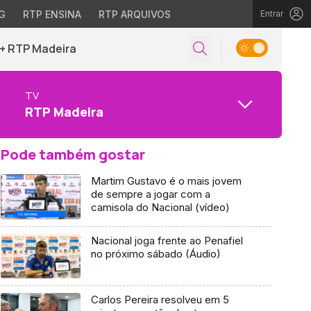
G
RTP ENSINA
RTP ARQUIVOS
Entrar
+ RTP Madeira
TV
RTP Madeira
Pode também gostar
Martim Gustavo é o mais jovem
de sempre a jogar com a
camisola do Nacional (vídeo)
Nacional joga frente ao Penafiel
no próximo sábado (Áudio)
Carlos Pereira resolveu em 5