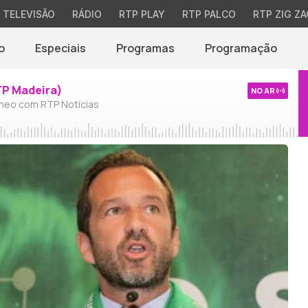
TELEVISÃO
RÁDIO
RTP PLAY
RTP PALCO
RTP ZIG ZA
o
Especiais
Programas
Programação
TP Madeira)
NO AR
neo com RTP Notícias