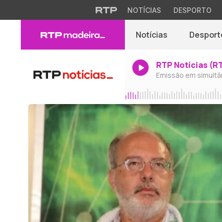
NOTÍCIAS
DESPORTO
Notícias
Desport
RTP Notícias (R
Emissão em simultâ